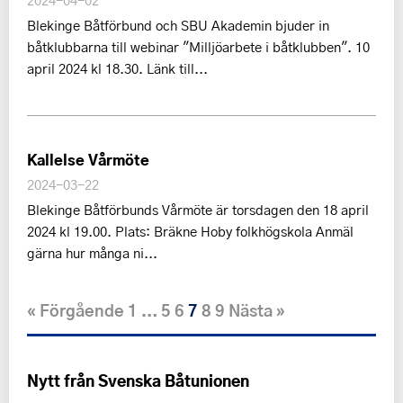
2024-04-02
Blekinge Båtförbund och SBU Akademin bjuder in
båtklubbarna till webinar "Milljöarbete i båtklubben". 10
april 2024 kl 18.30. Länk till...
Kallelse Vårmöte
2024-03-22
Blekinge Båtförbunds Vårmöte är torsdagen den 18 april
2024 kl 19.00. Plats: Bräkne Hoby folkhögskola Anmäl
gärna hur många ni...
« Förgående
1
5
6
7
8
9
Nästa »
…
Nytt från Svenska Båtunionen