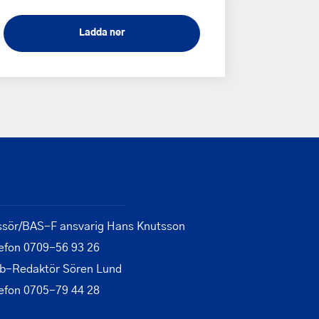
Ladda ner
ssör/BAS-F ansvarig Hans Knutsson
efon 0709-56 93 26
b-Redaktör Sören Lund
efon 0705-79 44 28