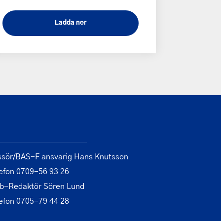
Ladda ner
ssör/BAS-F ansvarig Hans Knutsson
efon 0709-56 93 26
b-Redaktör Sören Lund
efon 0705-79 44 28