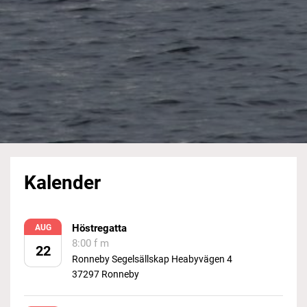
Kalender
Höstregatta
AUG
8:00 f m
22
Ronneby Segelsällskap Heabyvägen 4
37297 Ronneby